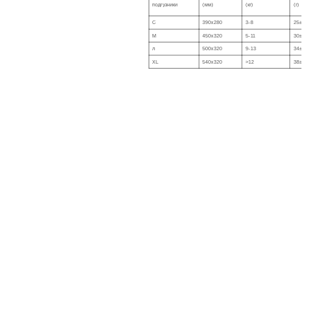
подгузники
(мм)
(кг)
(г)
С
390x280
3-8
25±2
М
450x320
5-11
30±2
л
500x320
9-13
34±2
XL
540x320
>12
38±2