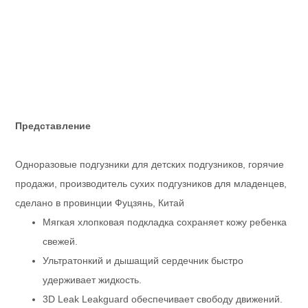
характеристики продукта
Представление
Одноразовые п
Горячие прода
Имя элемента
подгузниками 
Одноразовые подгузники для детских подгузников, горячие
Фуцзянь, Кита
Тип
Детские подгу
продажи, производитель сухих подгузников для младенцев,
Материал
Хлопок/неткан
сделано в провинции Фуцзянь, Китай
Пуховая целлюлоза
Пуховая целл
Поглощающий слой
Импортная пух
Мягкая хлопковая подкладка сохраняет кожу ребенка
АДЛ
Белый АДЛ или
свежей.
Сертификат
КРУПНЫЙ
Срок действия
Хорошее качест
Ультратонкий и дышащий сердечник быстро
ОЕМ и ОДМ
Может сделать
удерживает жидкость.
Транспортировка продукта
Время выборки
В течение 7-1
3D Leak Leakguard обеспечивает свободу движений.