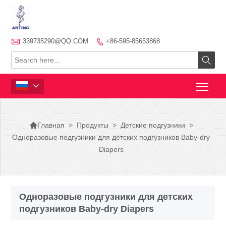

339735290@QQ.COM
+86-595-85653868




>
Продукты
>
Детские подгузники
>
Главная
Одноразовые подгузники для детских подгузников Baby-dry
Diapers
Одноразовые подгузники для детских
подгузников Baby-dry Diapers