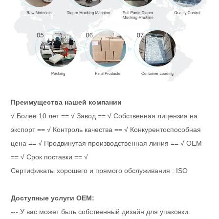
Преимущества нашей компании
√ Более 10 лет == √ Завод == √ Собственная лицензия на
экспорт == √ Контроль качества == √ Конкурентоспособная
цена == √ Продвинутая производственная линия == √ OEM
== √ Срок поставки == √
Сертификаты хорошего и прямого обслуживания : ISO
Доступные услуги OEM:
--- У вас может быть собственный дизайн для упаковки.