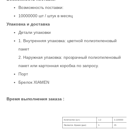
Задний лист:
Композитная пленка Soft Cot
Возможность поставки:
Размер:
Средний, 465X170 мм
10000000 шт / штук в месяц
SAP:
9 ± 2 г, высокое качество, и
Масса штуки:
36 ± 2г
Упаковка и доставка
Пуховая мякоть:
Американец
Упаковка:
Штук в сумке, пакеты в карто
Детали упаковки
Образцы:
Свободный
1. Внутренняя упаковка: цветной полиэтиленовый
Товар:
ребенок подтягивает подгузн
Тип фабрики:
Производитель детских подгу
пакет
2. Наружная упаковка: прозрачный полиэтиленовый
пакет или картонная коробка по запросу.
Порт
Брелок XIAMEN
Время выполнения заказа :
Количество (шт.)
1-2
3-220000
Является. Время (дни)
5
25