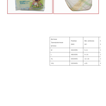
Детские
Размер
Вес ребенка
Масса
Тренировочные
(мм)
(кг)
(грамм
Штаны
M
465X395
5-11
32 ± 2
L
485X395
9–14
35 ± 2
XL
505X405
12–16
38 ± 2
XXL
530X405
≥15
40 ± 2