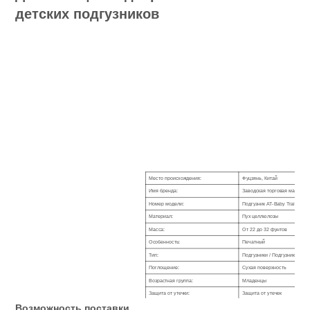
детских подгузников
Место происхождения:
Фуцзянь, Китай
Имя бренда:
Заводская торговая марка и
Номер модели:
Подгузник AT-Baby Training P
Материал:
Пух целлюлозы
Масса:
От 22 до 32 фунтов
Особенность:
Печатный
Тип:
Подгузники / Подгузники
Поглощение:
Сухая поверхность
Возрастная группа:
Младенцы
Защита от утечки:
Защита от утечек
Возможность поставки
Тип подгузника:
Одноразовый