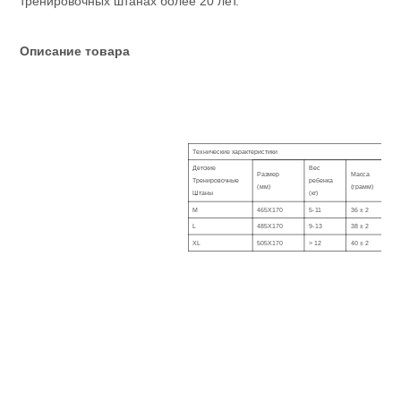
тренировочных штанах более 20 лет.
Описание товара
Технические характеристики
Детские
Вес
Размер
Масса
Тренировочные
ребенка
(мм)
(грамм)
Штаны
(кг)
M
465X170
5-11
36 ± 2
L
485X170
9-13
38 ± 2
XL
505X170
> 12
40 ± 2